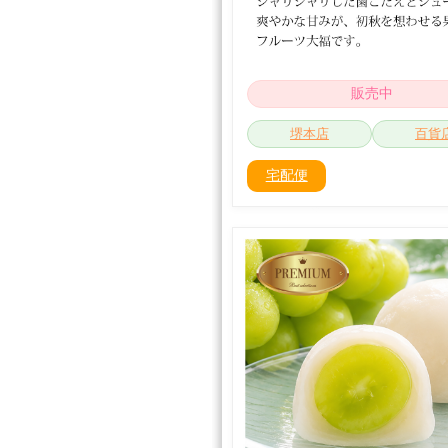
販売中
堺本店
百貨
宅配便