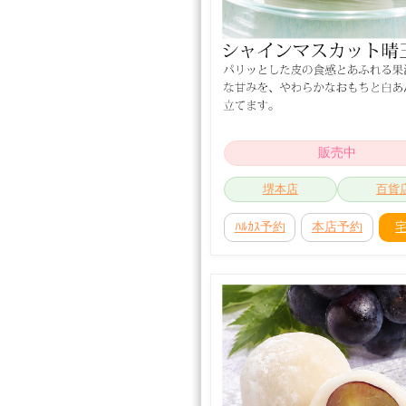
販売中
堺本店
百貨
ﾊﾙｶｽ予約
本店予約