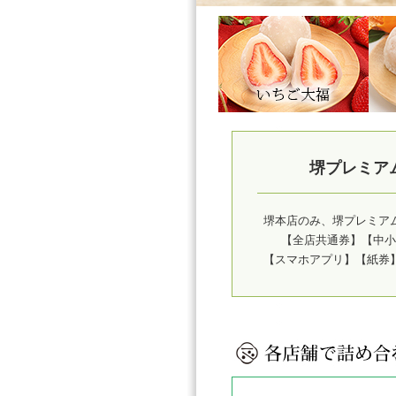
堺プレミア
堺本店のみ、堺プレミア
【全店共通券】【中小
【スマホアプリ】【紙券