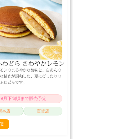
9月下旬頃まで販売予定
堺本店
百貨店
便