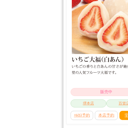
販売中
堺本店
百貨
ﾊﾙｶｽ予約
本店予約